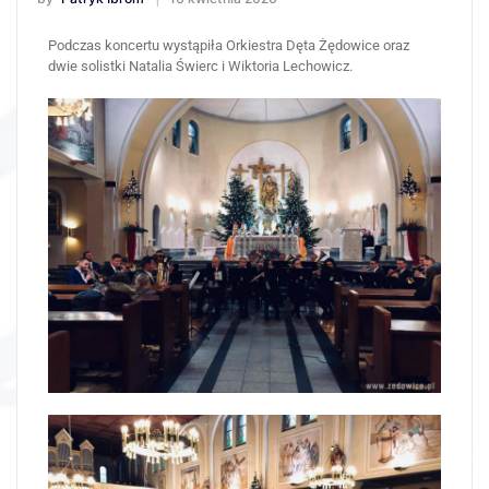
Podczas koncertu wystąpiła Orkiestra Dęta Żędowice oraz
dwie solistki Natalia Świerc i Wiktoria Lechowicz.