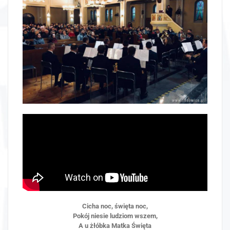
Cicha noc, święta noc,
Pokój niesie ludziom wszem,
A u żłóbka Matka Święta