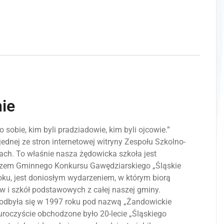
nie
o sobie, kim byli pradziadowie, kim byli ojcowie.”
jednej ze stron internetowej witryny Zespołu Szkolno-
ch. To właśnie nasza żędowicka szkoła jest
zem Gminnego Konkursu Gawędziarskiego „Śląskie
roku, jest doniosłym wydarzeniem, w którym biorą
w i szkół podstawowych z całej naszej gminy.
 odbyła się w 1997 roku pod nazwą „Żandowickie
 uroczyście obchodzone było 20-lecie „Śląskiego