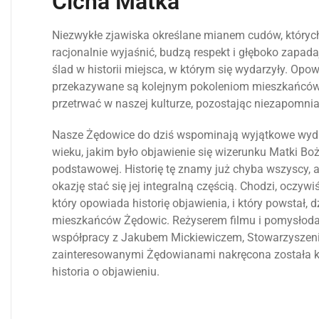
Cicha Matka
Niezwykłe zjawiska określane mianem cudów, których 
racjonalnie wyjaśnić, budzą respekt i głęboko zapad
ślad w historii miejsca, w którym się wydarzyły. Opo
przekazywane są kolejnym pokoleniom mieszkańców
przetrwać w naszej kulturze, pozostając niezapomnia
Nasze Żędowice do dziś wspominają wyjątkowe wyda
wieku, jakim było objawienie się wizerunku Matki Boż
podstawowej. Historię tę znamy już chyba wszyscy, 
okazję stać się jej integralną częścią. Chodzi, oczywiś
który opowiada historię objawienia, i który powstał,
mieszkańców Żędowic. Reżyserem filmu i pomysłoda
współpracy z Jakubem Mickiewiczem, Stowarzyszeni
zainteresowanymi Żędowianami nakręcona została kr
historia o objawieniu.