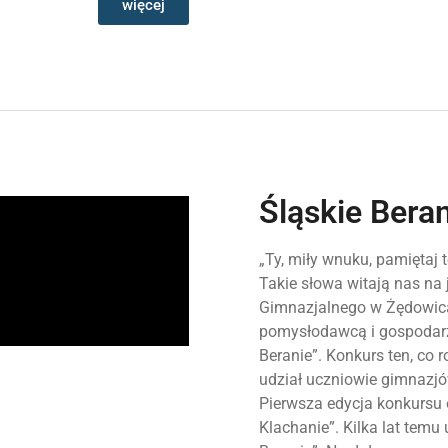
więcej
Śląskie Bera
„Ty, miły wnuku, pamiętaj t
Takie słowa witają nas na 
Gimnazjalnego w Żędowica
pomysłodawcą i gospodar
Beranie”. Konkurs ten, co 
udział uczniowie gimnazjó
Pierwsza edycja konkursu
Klachanie”. Kilka lat temu