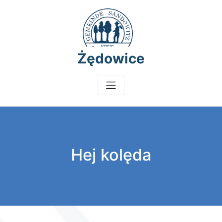
Żędowice
Hej kolęda