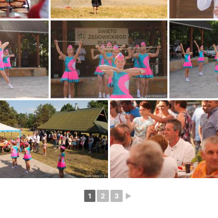
1
2
3
►