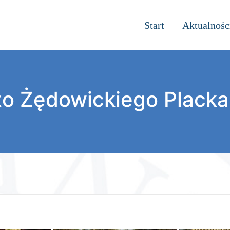
Start
Aktualnośc
to Żędowickiego Placka