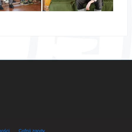
ności
Cofnij zgody