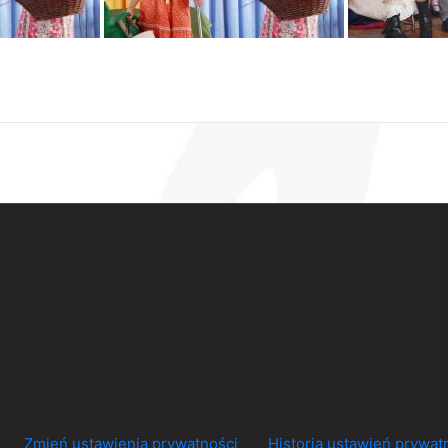
Zmień ustawienia prywatności
Historia ustawień prywat