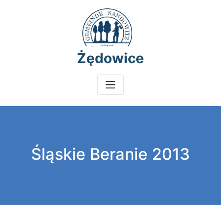
Skip
to
content
Żędowice
Śląskie Beranie 2013