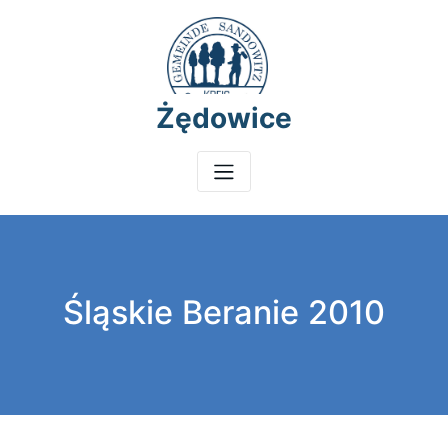
Skip
to
content
Żędowice
Śląskie Beranie 2010