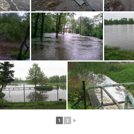
1
2
►