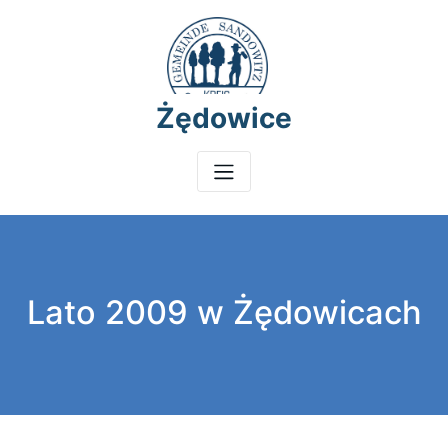
Skip
to
content
Żędowice
Lato 2009 w Żędowicach